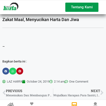
Tentang Kami
Zakat Maal, Menyucikan Harta Dan Jiwa
–
Bagikan berita ini :
LAZ HARFA
October 24, 2019
2:14 am
One Comment
PREVIOUS
NEXT
Menemukan Dan Membangun Potensi Masyarakat Desa Dengan Pendekatan ABCD
Wujudkan Harapan Para Santri, Ikatan Dokter Indonesia (IDI) Dan LAZ Harfa Bangun Wakaf Sumur