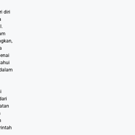
 diri
a
l.
lam
ngkan,
a
enai
tahui
 dalam
i
dari
gatan
h
h
rintah