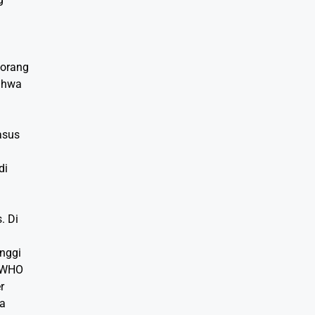
-orang
bahwa
asus
di
. Di
inggi
u WHO
r
ia