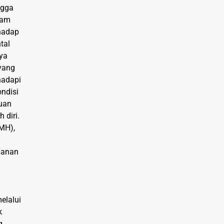
ngga
lam
hadap
tal
ya
yang
hadapi
ondisi
uan
 diri.
FMH),
ganan
elalui
k
g