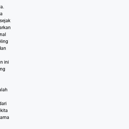
a.
sa
sejak
arkan
nal
ling
dan
n ini
ang
alah
dari
kita
rsama