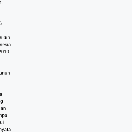
h.
6
 diri
onesia
2010.
bunuh
ta
ng
han
anpa
ui
 nyata