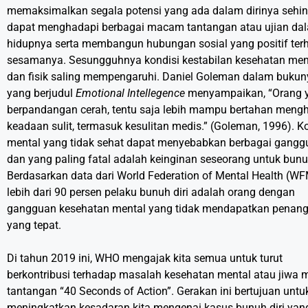
memaksimalkan segala potensi yang ada dalam dirinya sehi
dapat menghadapi berbagai macam tantangan atau ujian da
hidupnya serta membangun hubungan sosial yang positif ter
sesamanya. Sesungguhnya kondisi kestabilan kesehatan men
dan fisik saling mempengaruhi. Daniel Goleman dalam bukun
yang berjudul
Emotional Intellegence
menyampaikan, “Orang 
berpandangan cerah, tentu saja lebih mampu bertahan meng
keadaan sulit, termasuk kesulitan medis.” (Goleman, 1996). K
mental yang tidak sehat dapat menyebabkan berbagai gangg
dan yang paling fatal adalah keinginan seseorang untuk bunuh
Berdasarkan data dari World Federation of Mental Health (W
lebih dari 90 persen pelaku bunuh diri adalah orang dengan
gangguan kesehatan mental yang tidak mendapatkan penan
yang tepat.
Di tahun 2019 ini, WHO mengajak kita semua untuk turut
berkontribusi terhadap masalah kesehatan mental atau jiwa m
tantangan “40 Seconds of Action”. Gerakan ini bertujuan untu
meningkatkan kesadaran kita mengenai kasus bunuh diri yan