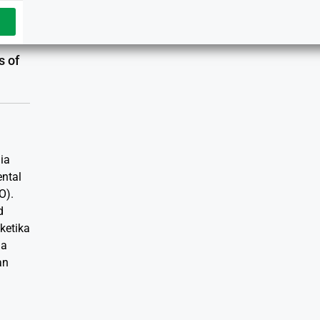
s of
ia
ntal
O).
d
ketika
ga
an
.