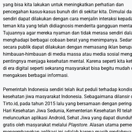
yang bisa kita lakukan untuk meningkatkan perhatian dan
pencegahan kasus-kasus bunuh diri di sekitar kita. Dimulai dari
sendiri dapat dilakukan dengan cara menjalin interaksi kepad
teman kita yang telah didiagnosis menderita gangguan menta
Tujuannya agar mereka nyaman dan tidak merasa sendiri da
menghadapi berbagai cobaan berat yang menimpanya. Seda
secara publik dapat dilakukan dengan memasang iklan berup
himbauan-himbauan di media massa atau media sosial meng
pentingnya menjaga kesehatan mental. Karena seperti kita ke
di era digital seperti sekarang masyarakat bisa begitu mudah
mengakses berbagai informasi.
Pemerintah Indonesia sendiri telah ikut peduli terhadap kondis
kesehatan jiwa masyarakat Indonesia. Sebagaimana dilansir 
Tirto.id, pada tahun 2015 lalu yang bersamaan dengan perin
Hari Kesehatan Jiwa Sedunia, Kementerian Kesehatan RI tela
meluncurkan aplikasi Android, Sehat Jiwa yang dapat diundu
gratis oleh masyarakat melalui
Playstore
. Alasan utama peme
mengembangkan aplikasi ini adalah karena masih rendahnya