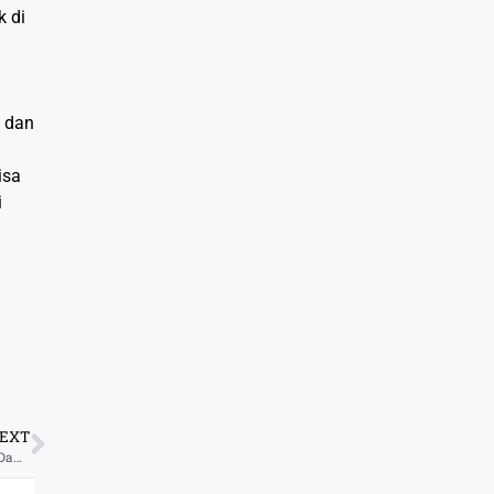
 di
a dan
isa
i
EXT
Tata Cara Aqiqah Anak Laki-Laki Dan Perempuan