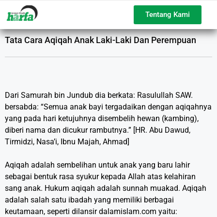
Tentang Kami
Tata Cara Aqiqah Anak Laki-Laki Dan Perempuan
Dari Samurah bin Jundub dia berkata: Rasulullah SAW.
bersabda: “Semua anak bayi tergadaikan dengan aqiqahnya
yang pada hari ketujuhnya disembelih hewan (kambing),
diberi nama dan dicukur rambutnya.” [HR. Abu Dawud,
Tirmidzi, Nasa’i, Ibnu Majah, Ahmad]
Aqiqah adalah sembelihan untuk anak yang baru lahir
sebagai bentuk rasa syukur kepada Allah atas kelahiran
sang anak. Hukum aqiqah adalah sunnah muakad. Aqiqah
adalah salah satu ibadah yang memiliki berbagai
keutamaan, seperti dilansir dalamislam.com yaitu: