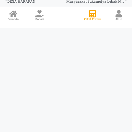
DESA HARAPAN
Masyarakat Sukamulya Lebak Merdeka dari Buang Air Besar Sembarangan
Beranda
Donasi
Zakat Profesi
Akun