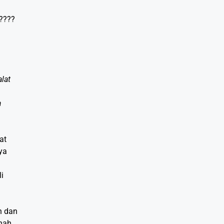
????
lat
a
at
ya
i
h dan
nah.