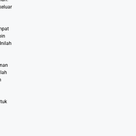
eluar
mpat
bin
Inilah
lanan
llah
m
tuk