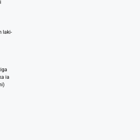
i
 laki-
iga
a ia
ni)