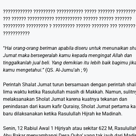
???????????? ????????? ??????????? ????? ??????? ????????
??? ?????? ??????????? ??????????? ?????? ?????? ???????
????????? ????????? ? ????????? ?????? ??????? ??? ???????
???????????
“
Hai orang-orang beriman apabila diseru untuk menunaikan sha
Jumat maka bersegeralah kamu kepada mengingat Allah dan
tinggalkanlah jual beli. Yang demikian itu lebih baik bagimu jik
kamu mengetahui.”
(QS. Al-Jumu’ah ; 9)
Perintah Shalat Jumat turun bersamaan dengan perintah shal
lima waktu ketika Rasulullah masih di Makkah. Namun, sulitn
melaksanakan Sholat Jumat karena kuatnya tekanan dan
penindasan dari kaum kafir Quraisy, Sholat Jumat pertama kal
baru dilaksanakan ketika Rasulullah Hijrah ke Madinah.
Senin, 12 Rabiul Awal 1 Hijriyah atau sekitar 622 M, Rasululla
Abu Bakar menyambangi Desa Quba’ yang tak jauh dari Madi