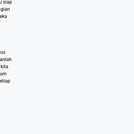
u siap
agian
reka
rus
kanlah
kita
elum
etiap