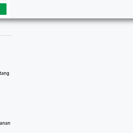
tang
banan