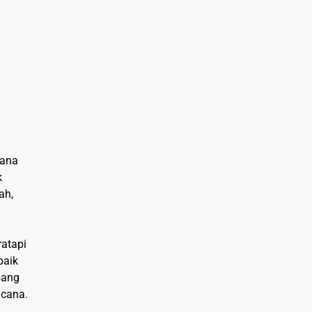
cana
k
ah,
atapi
baik
bang
ncana.