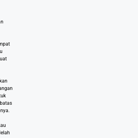
an
empat
au
uat
akan
pangan
tuk
rbatas
nya.
Kau
lelah