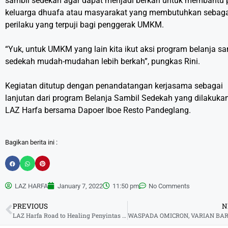
sambil sedekah agar dapat menjadi berkah untuk membantu 
keluarga dhuafa atau masyarakat yang membutuhkan sebag
perilaku yang terpuji bagi penggerak UMKM.
“Yuk, untuk UMKM yang lain kita ikut aksi program belanja sa
sedekah mudah-mudahan lebih berkah”, pungkas Rini.
Kegiatan ditutup dengan penandatangan kerjasama sebagai
lanjutan dari program Belanja Sambil Sedekah yang dilakukan
LAZ Harfa bersama Dapoer Iboe Resto Pandeglang.
Bagikan berita ini :
LAZ HARFA
January 7, 2022
11:50 pm
No Comments
PREVIOUS
N
LAZ Harfa Road to Healing Penyintas Erupsi Gunung Semeru Bersama IDMI Banten