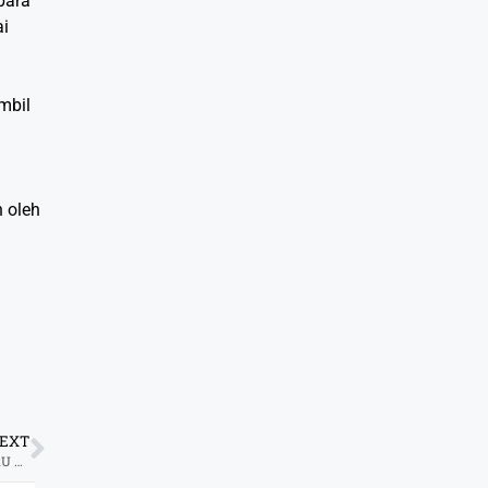
para
ai
mbil
 oleh
EXT
WASPADA OMICRON, VARIAN BARU COVID-19 KETAHUI GEJALA DAN PENCEGAHAN PENULARANNYA