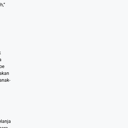
h,”
k
a
boe
nakan
anak-
lanja