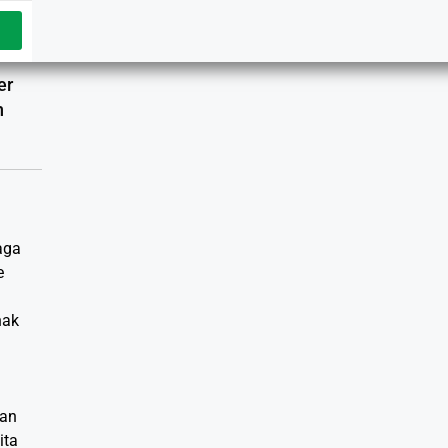
er
n
aga
e
nak
kan
ita