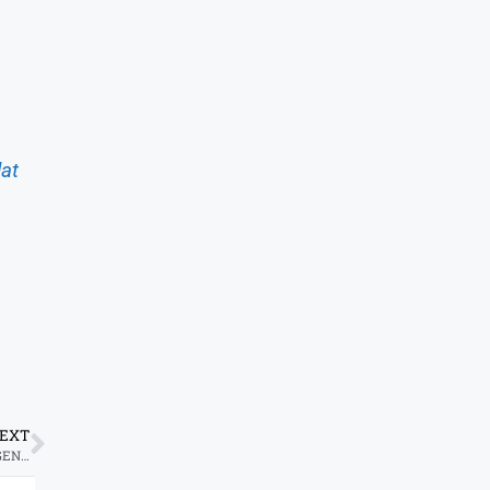
at
EXT
LAZ HARFA DAN KAMPUNG DONGENG ADAKAN WORKSHOP DONGENG