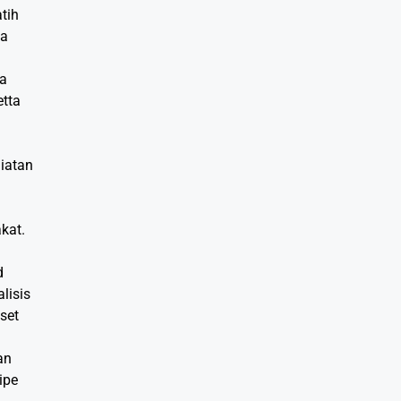
tih
da
ta
etta
iatan
a
kat.
d
lisis
aset
an
ipe