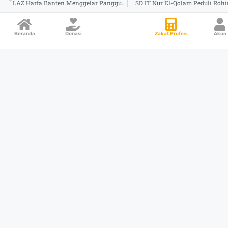
LAZ Harfa Banten Menggelar Panggung Kemanusiaan Di Alun-alun Pandeglang
SD IT Nur El-Qolam Peduli Roh
Beranda
Donasi
Zakat Profesi
Akun