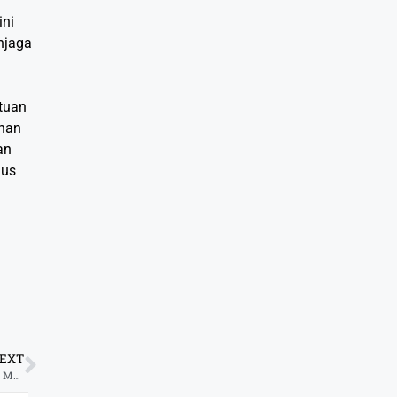
ini
njaga
ntuan
ahan
an
aus
EXT
Ramadan, 61.828 Mustahik Terima Manfaat dari LAZ Harapan Dhuafa