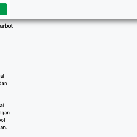
arbot
al
 dan
ai
engan
bot
han.