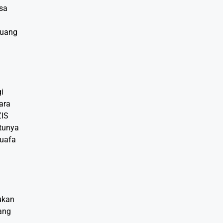
esa
 uang
i
ara
ZIS
atunya
huafa
ukan
ang