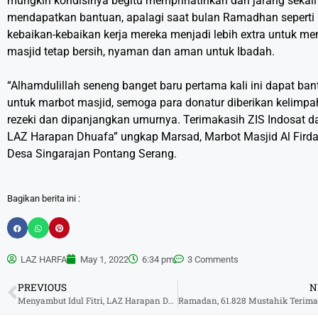
mungkin kondisinya begitu memprihatinkan dan jarang sekali
mendapatkan bantuan, apalagi saat bulan Ramadhan seperti 
kebaikan-kebaikan kerja mereka menjadi lebih extra untuk me
masjid tetap bersih, nyaman dan aman untuk Ibadah.
“Alhamdulillah seneng banget baru pertama kali ini dapat ba
untuk marbot masjid, semoga para donatur diberikan kelimp
rezeki dan dipanjangkan umurnya. Terimakasih ZIS Indosat d
LAZ Harapan Dhuafa” ungkap Marsad, Marbot Masjid Al Fird
Desa Singarajan Pontang Serang.
Bagikan berita ini :
LAZ HARFA
May 1, 2022
6:34 pm
3 Comments
PREVIOUS
N
Menyambut Idul Fitri, LAZ Harapan Dhuafa Adakan Belanja Bareng Yatim