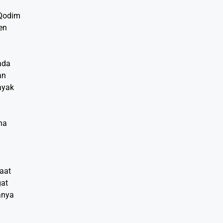
 Qodim
en
ada
an
ayak
na
saat
gat
anya