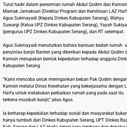
Turut hadir dalam peresmian rumah Abdul Qodim dan Kamsi
Mamak Jamaksari (Direktur Program dan Kemitraan LAZ Harf
Agus Sukmayadi (Kepala Dinkes Kabupaten Serang), Wahyu
Suwargi (Ketua UPZ Dinkes Kabupaten Serang), Yayah Sukiy
(pengurus UPZ Dinkes Kabupaten Serang), dan RT setempat.
Agus Sukmayadi menuturkan bahwa bantuan bedah rumah u
penyintas banjir Banten yang diberikan kepada Abdul Qodim 
Kamsin merupakan bentuk kepedulian terhadap anggota Dink
Kabupaten Serang.
“Kami mencoba untuk meringankan beban Pak Qodim denga
Kamsin melalui Dinas Kesehatan yang bekerjasama dengan 
Harfa untuk melakukan perbaikan rumah yang pada saat itu
terkena musibah banjir,” jelas Agus.
Ia berharap kepedulian terhadap sosial dan masyarakat buka
hanya tumbuh dari Dinkes Kabupaten Serang, UPT Dinkes Ba
Kab. Serang dan LAZ Harfa, tetapi juga lembaga dan donatur 