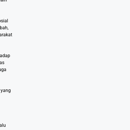
sial
ibah,
arakat
hadap
as
uga
.
i yang
alu