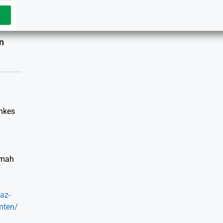
n
nkes
umah
az-
nten/