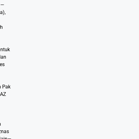
n—
a),
ah
ntuk
dan
es
n Pak
LAZ
n
znas
lain—