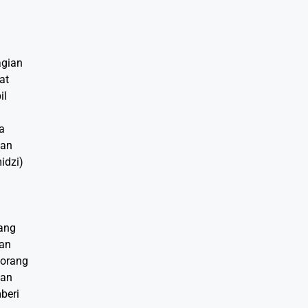
agian
at
il
i
a
dan
idzi)
ang
ian
 orang
nan
beri