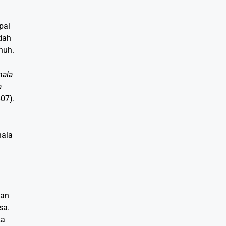
pai
dah
nuh.
hala
a
807).
hala
kan
sa.
ka