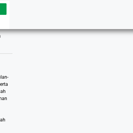
n
lan-
erta
lah
dhan
lah