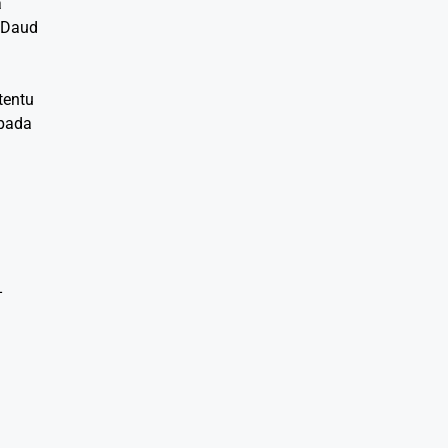
a
 Daud
tentu
epada
-