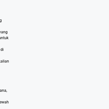
g
yang
untuk
 di
alian
ana,
mewah