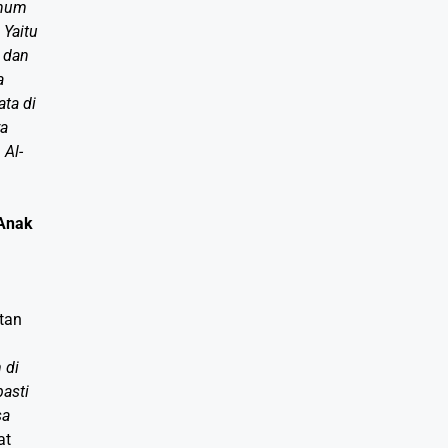
inum
 Yaitu
 dan
a
ta di
ya
 Al-
Anak
tan
 di
asti
sa
at