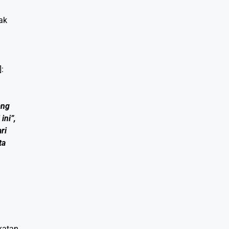
ak
:
ang
ini”,
ri
ta
katan