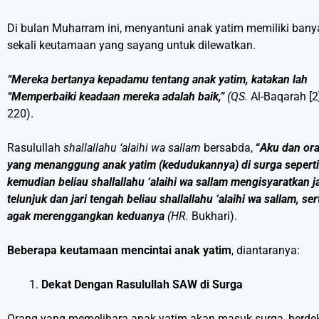
Di bulan Muharram ini, menyantuni anak yatim memiliki bany
sekali keutamaan yang sayang untuk dilewatkan.
“Mereka bertanya kepadamu tentang anak yatim, katakan lah
“Memperbaiki keadaan mereka adalah baik,”
(QS.
Al-Baqarah [2]
220).
Rasulullah
shallallahu ‘alaihi wa sallam
bersabda,
“
Aku dan or
yang menanggung anak yatim (kedudukannya) di surga seperti 
kemudian beliau shallallahu ‘alaihi wa sallam mengisyaratkan ja
telunjuk dan jari tengah beliau shallallahu ‘alaihi wa sallam, ser
agak merenggangkan keduanya
(HR.
Bukhari).
Beberapa keutamaan mencintai anak yatim
, diantaranya:
Dekat Dengan
Rasulullah SAW di Surga
Orang yang memelihara anak yatim akan masuk surga, berde