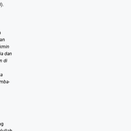
).
n
gan
ukmin
ia dan
n di
ka
amba-
ng
lullah