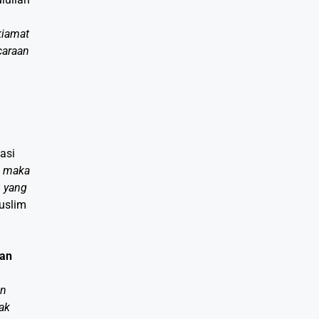
kiamat
caraan
asi
i maka
u yang
uslim
gan
an
ak