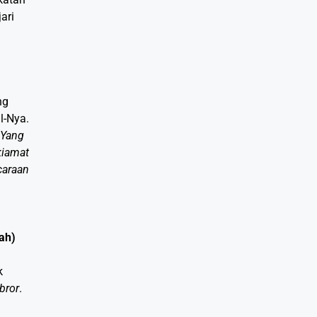
ari
ng
l-Nya.
 Yang
kiamat
caraan
ah)
k
bror
.