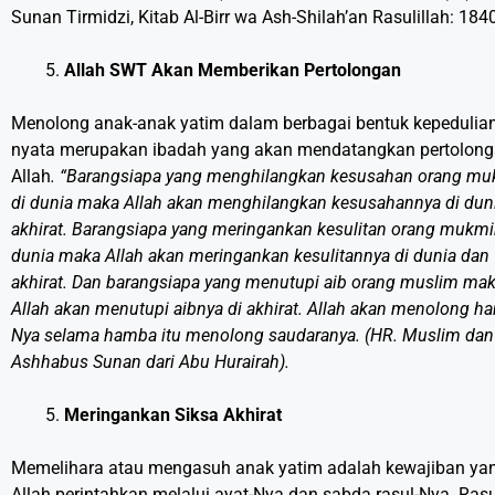
Sunan Tirmidzi, Kitab Al-Birr wa Ash-Shilah’an Rasulillah: 1840
Allah SWT
Akan Memberikan Pertolongan
Menolong anak-anak yatim dalam berbagai bentuk kepedulia
nyata merupakan ibadah yang akan mendatangkan pertolon
Allah
. “Barangsiapa yang menghilangkan kesusahan orang m
di dunia maka Allah akan menghilangkan kesusahannya di dun
akhirat. Barangsiapa yang meringankan kesulitan orang mukmi
dunia maka Allah akan meringankan kesulitannya di dunia dan
akhirat. Dan barangsiapa yang menutupi aib orang muslim ma
Allah akan menutupi aibnya di akhirat. Allah akan menolong h
Nya selama hamba itu menolong saudaranya. (HR. Muslim dan
Ashhabus Sunan dari Abu Hurairah).
Meringankan Siksa Akhirat
Memelihara atau mengasuh anak yatim adalah kewajiban ya
Allah perintahkan melalui ayat-Nya dan sabda rasul-Nya. Rasu