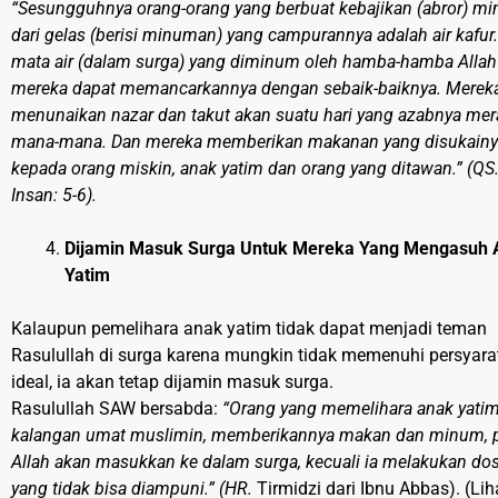
“Sesungguhnya orang-orang yang berbuat kebajikan (abror) m
dari gelas (berisi minuman) yang campurannya adalah air kafur.
mata air (dalam surga) yang diminum oleh hamba-hamba Allah
mereka dapat memancarkannya dengan sebaik-baiknya. Merek
menunaikan nazar dan takut akan suatu hari yang azabnya mera
mana-mana. Dan mereka memberikan makanan yang disukain
kepada orang miskin, anak yatim dan orang yang ditawan.” (QS.
Insan: 5-6).
Dijamin Masuk Surga
Untuk Mereka Yang Mengasuh 
Yatim
Kalaupun pemelihara anak yatim tidak dapat menjadi teman
Rasulullah di surga karena mungkin tidak memenuhi persyara
ideal, ia akan tetap dijamin masuk surga.
Rasulullah SAW bersabda:
“Orang yang memelihara anak yatim
kalangan umat muslimin, memberikannya makan dan minum, p
Allah akan masukkan ke dalam surga, kecuali ia melakukan do
yang tidak bisa diampuni.” (HR.
Tirmidzi dari Ibnu Abbas). (Lih