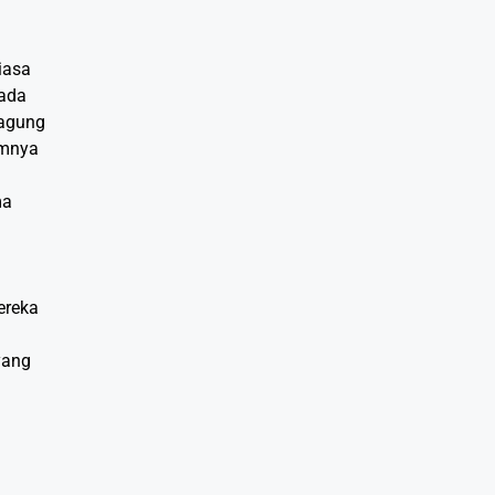
iasa
 ada
jagung
umnya
ma
ereka
yang