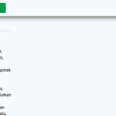
,
i,
 porak
u.
lurkan
kan
alu,