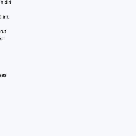
 diri
ini.
rut
si
ses