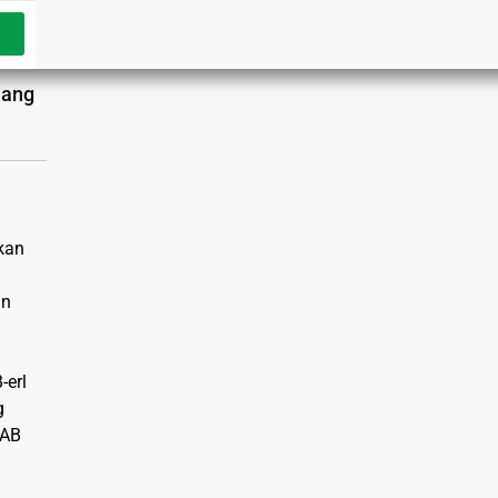
uang
kan
an
-erl
g
BAB