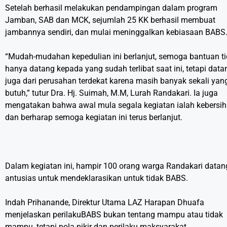
Setelah berhasil melakukan pendampingan dalam program
Jamban, SAB dan MCK, sejumlah 25 KK berhasil membuat
jambannya sendiri, dan mulai meninggalkan kebiasaan BABS
“Mudah-mudahan kepedulian ini berlanjut, semoga bantuan t
hanya datang kepada yang sudah terlibat saat ini, tetapi data
juga dari perusahan terdekat karena masih banyak sekali yan
butuh,” tutur Dra. Hj. Suimah, M.M, Lurah Randakari. Ia juga
mengatakan bahwa awal mula segala kegiatan ialah kebersih
dan berharap semoga kegiatan ini terus berlanjut.
Dalam kegiatan ini, hampir 100 orang warga Randakari datan
antusias untuk mendeklarasikan untuk tidak BABS.
Indah Prihanande, Direktur Utama LAZ Harapan Dhuafa
menjelaskan perilakuBABS bukan tentang mampu atau tidak
mampu, tetapi pola pikir dan perilaku maksyarakat.