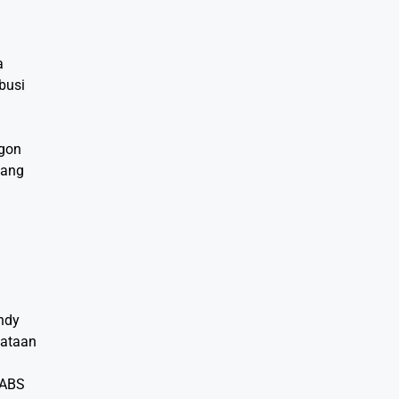
a
busi
egon
yang
%
ndy
yataan
BABS