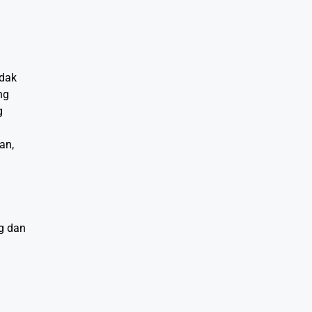
.
idak
ng
g
an,
g dan