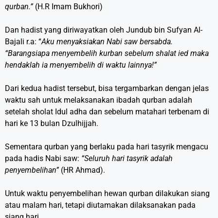
qurban.”
(H.R Imam Bukhori)
Dan hadist yang diriwayatkan oleh Jundub bin Sufyan Al-
Bajali r.a: “
Aku menyaksiakan Nabi saw bersabda.
“Barangsiapa menyembelih kurban sebelum shalat ied maka
hendaklah ia menyembelih di waktu lainnya!”
Dari kedua hadist tersebut, bisa tergambarkan dengan jelas
waktu sah untuk melaksanakan ibadah qurban adalah
setelah sholat Idul adha dan sebelum matahari terbenam di
hari ke 13 bulan Dzulhijjah.
Sementara qurban yang berlaku pada hari tasyrik mengacu
pada hadis Nabi saw:
“Seluruh hari tasyrik adalah
penyembelihan”
(HR Ahmad).
Untuk waktu penyembelihan hewan qurban dilakukan siang
atau malam hari, tetapi diutamakan dilaksanakan pada
siang hari.