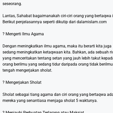
seseorang.
Lantas, Sahabat bagaimanakah ciri-ciri orang yang bertaqwa 
Berikut penjelasannya seperti dikutip dari dalamislam.com
? Mengerti Ilmu Agama
Dengan meningkatkan ilmu agama, maka itu berarti kita juga
sedang meningkatkan ketaqwaan kita. Bahkan, ada sebuah r
yang menceritakan tentang setan yang jauh lebih takut kepad
orang berilmu yang sedang tidur daripada orang tidak berilm
tengah mengerjakan sholat.
? Mengerjakan Sholat
Sholat sebagai tiang agama dan ciri orang yang bertaqwa ad
mereka yang senantiasa menjaga sholat 5 waktunya.
? Menjauhi Perbuatan Terlarang atau Maksiat