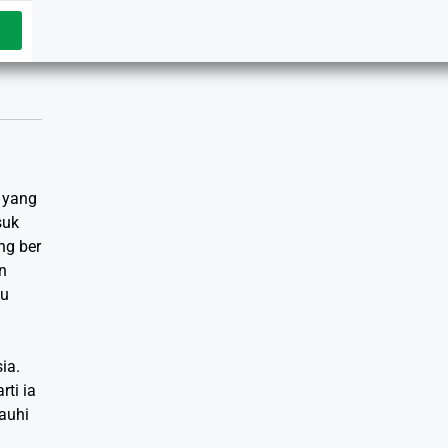
 yang
suk
ng ber
n
tu
ia.
ti ia
auhi