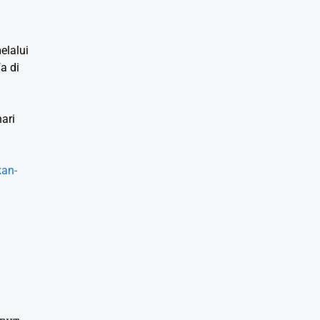
elalui
a di
ari
kan-