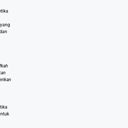
tika
 yang
 dan
fkah
kan
erikan
tika
untuk