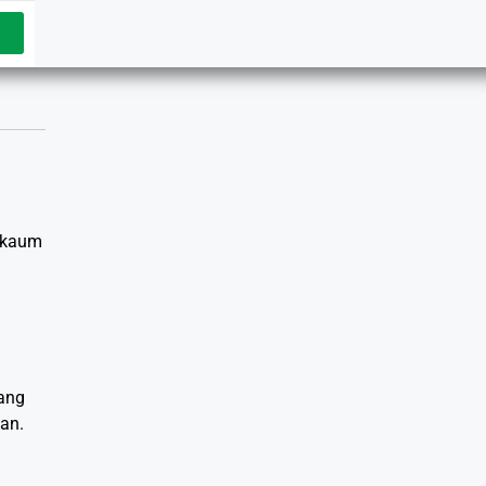
i kaum
ang
an.