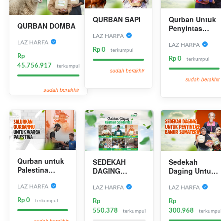
QURBAN SAPI
Qurban Untuk
QURBAN DOMBA
Penyintas
Banjir
LAZ HARFA
LAZ HARFA
Sumatera
LAZ HARFA
Rp 0
terkumpul
Rp
Rp 0
terkumpul
45.756.917
terkumpul
sudah berakhir
sudah berakhir
sudah berakhir
Qurban untuk
SEDEKAH
Sedekah
Palestina
DAGING
Daging Untuk
Langitkan
KUATKAN
Penyintas
Harapan di
LAZ HARFA
SESAMA
Banjir
LAZ HARFA
LAZ HARFA
Atas
Sumatera
Rp 0
terkumpul
Rp
Rp
Reruntuhan
550.378
300.968
terkumpul
terkumpu