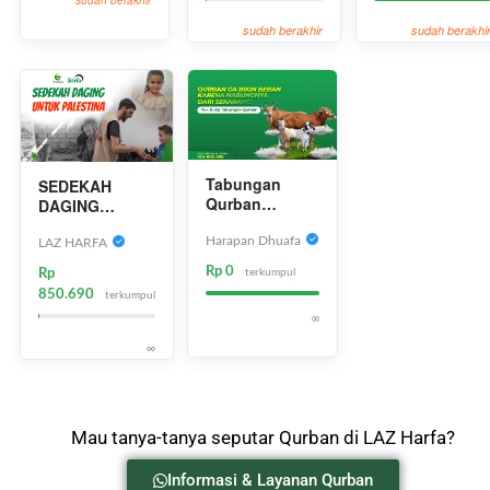
sudah berakhir
sudah berakhir
sudah berakhi
Tabungan
SEDEKAH
Qurban
DAGING
Harapan
UNTUK
Dhuafa
Harapan Dhuafa
PALESTINA
LAZ HARFA
Rp 0
terkumpul
Rp
850.690
terkumpul
∞
∞
Mau tanya-tanya seputar Qurban di LAZ Harfa?
Informasi & Layanan Qurban