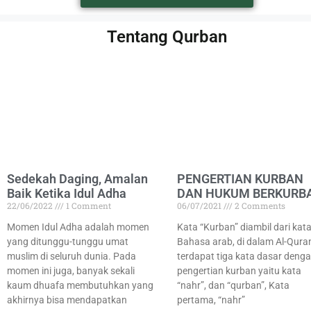
Tentang Qurban
Sedekah Daging, Amalan
PENGERTIAN KURBAN
Baik Ketika Idul Adha
DAN HUKUM BERKURB
22/06/2022
1 Comment
06/07/2021
2 Comments
Momen Idul Adha adalah momen
Kata “Kurban” diambil dari kat
yang ditunggu-tunggu umat
Bahasa arab, di dalam Al-Qura
muslim di seluruh dunia. Pada
terdapat tiga kata dasar deng
momen ini juga, banyak sekali
pengertian kurban yaitu kata
kaum dhuafa membutuhkan yang
“nahr”, dan “qurban”, Kata
akhirnya bisa mendapatkan
pertama, “nahr”