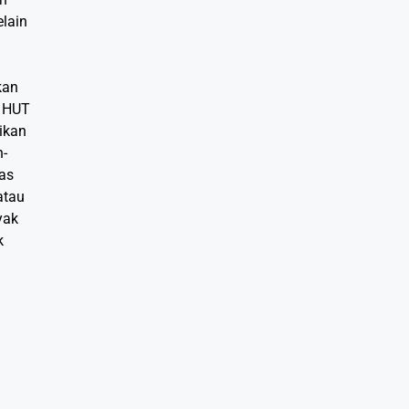
elain
kan
a HUT
rikan
n-
tas
atau
yak
k