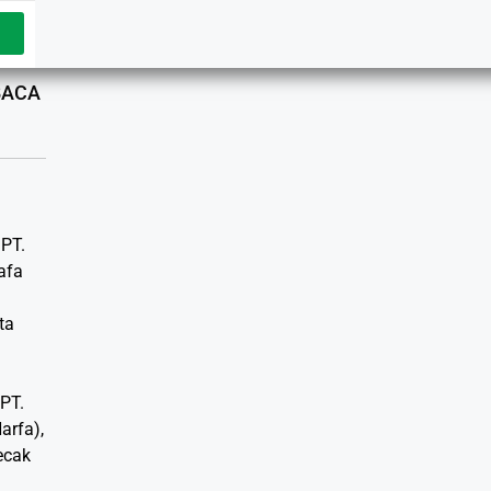
ABACA
 PT.
afa
ta
 PT.
arfa),
ecak