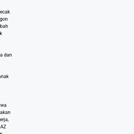
becak
egon
mbah
k
fa dan
anak
hwa
dakan
rja,
LAZ
an