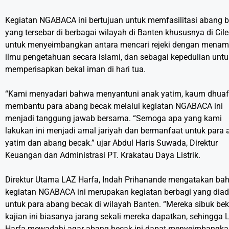
Kegiatan NGABACA ini bertujuan untuk memfasilitasi abang 
yang tersebar di berbagai wilayah di Banten khususnya di Cil
untuk menyeimbangkan antara mencari rejeki dengan mena
ilmu pengetahuan secara islami, dan sebagai kepedulian untu
memperisapkan bekal iman di hari tua.
“Kami menyadari bahwa menyantuni anak yatim, kaum dhua
membantu para abang becak melalui kegiatan NGABACA ini
menjadi tanggung jawab bersama. “Semoga apa yang kami
lakukan ini menjadi amal jariyah dan bermanfaat untuk para 
yatim dan abang becak.” ujar Abdul Haris Suwada, Direktur
Keuangan dan Administrasi PT. Krakatau Daya Listrik.
Direktur Utama LAZ Harfa, Indah Prihanande mengatakan ba
kegiatan NGABACA ini merupakan kegiatan berbagi yang dia
untuk para abang becak di wilayah Banten. “Mereka sibuk beke
kajian ini biasanya jarang sekali mereka dapatkan, sehingga 
Harfa mewadahi agar abang becak ini dapat menyeimbangk