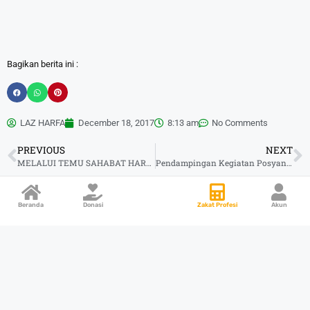
Bagikan berita ini :
LAZ HARFA
December 18, 2017
8:13 am
No Comments
PREVIOUS
NEXT
MELALUI TEMU SAHABAT HARAPAN, HARFA BANGUN SINERGISITAS
Pendampingan Kegiatan Posyandu di Desa
Beranda
Donasi
Zakat Profesi
Akun