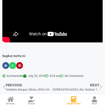
Bagikan berita ini :
kurmamedia
July 25, 2018
8:23 am
No Comments
PREVIOUS
NEXT
Sedekah dengan Ikhlas, BISA DAPET CASHBACK minimal10x Lipat
QURBANVAGANZA, Ber-Qurban ? Di Harfa aja…
Beranda
Donasi
Zakat Profesi
Akun