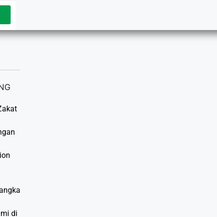
Zakat
engan
ion
rangka
mi di