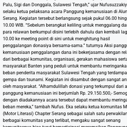
Palu, Sigi dan Donggala, Sulawesi Tengah,” ujar Nufusuzzaki
selaku ketua pelaksana acara Panggung kemanusiaan di Alun
Serang. Kegiatan tersebut berlangsung sejak pukul 06.00 hin
10.00 WIB. “Sebelum berangkat keliling untuk menggalang da
para relawan berkumpul disini terlebih dahulu dan kembali la
10.00 ke meeting point di sini untuk menghitung hasil
penggalangan donasiya bersama-sama.” tuturnya Aksi pang
kemanusiaan penggalangan dana ini bekerjasama dengan re
dari berbagai komunitas, organisasi, gerakan mahasiswa sert
masyarakat Banten yang peduli untuk membantu meringank
beban penderita masyarakat Sulawesi Tengah yang terdamp
gempa dan tsunami. Kegiatan ini disambut dengan sangat an
oleh masyarakat. “Alhamdulillah donasi yang terkumpul dari 
panggung kemanusiaan ini berjumlah Rp. 29.150.500,- Semo
dengan diadakannya acara tersebut dapat membantu mering
beban mereka,” tambah Nufus. Eka selaku ketua komunitas M
(Motor Literasi) Chapter Serang sebagai salah satu perwakila
berbagai komunitas yang terlibat, mengaku sangat senang