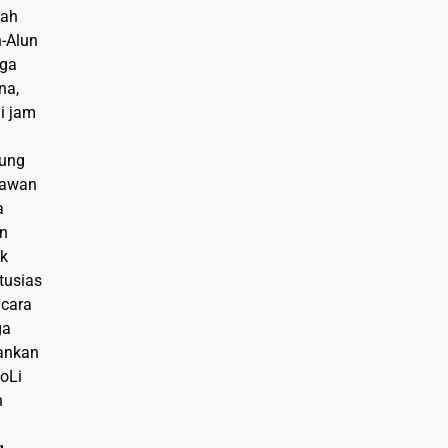
yah
-Alun
gga
na,
gi jam
gung
lawan
a
an
ak
tusias
acara
ga
ankan
oLi
n