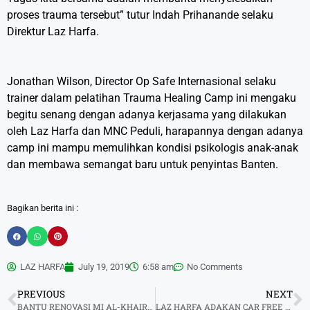
proses trauma tersebut” tutur Indah Prihanande selaku
Direktur Laz Harfa.
Jonathan Wilson, Director Op Safe Internasional selaku
trainer dalam pelatihan Trauma Healing Camp ini mengaku
begitu senang dengan adanya kerjasama yang dilakukan
oleh Laz Harfa dan MNC Peduli, harapannya dengan adanya
camp ini mampu memulihkan kondisi psikologis anak-anak
dan membawa semangat baru untuk penyintas Banten.
Bagikan berita ini :
LAZ HARFA
July 19, 2019
6:58 am
No Comments
PREVIOUS
NEXT
BANTU RENOVASI MI AL-KHAIRIYAH DI PELOSOK BARAT PULAU JAWA
LAZ HARFA ADAKAN CAR FREE DAY DI TIGA TEMPAT SEKALIGUS DENGAN TAJUK “ZAKAT UNTUK KEPEDULIAN”