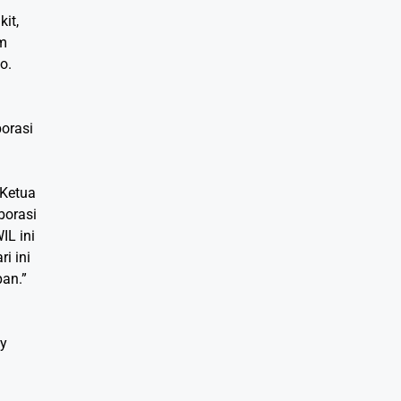
it,
am
o.
orasi
 Ketua
borasi
L ini
i ini
pan.”
by