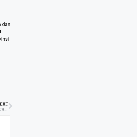
n dan
t
vinsi
EXT
Memperingati Hari Toilet 2021 LAZ Harfa Bersama Warga Membangun 11.162 Jamban di Banten