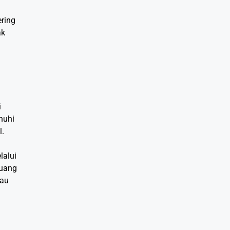
ring
ak
i
nuhi
l.
lalui
luang
tau