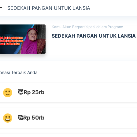
SEDEKAH PANGAN UNTUK LANSIA
Kamu Akan Berpartisipasi dalam Program:
SEDEKAH PANGAN UNTUK LANSIA
onasi Terbaik Anda
😇Rp 25rb
🥰Rp 50rb