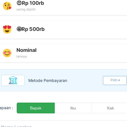
😍Rp 100rb
sering dipilih
🤩Rp 500rb
Nominal
lainnya
Metode Pembayaran
Pilih ▾
apaan :
Bapak
Ibu
Kak