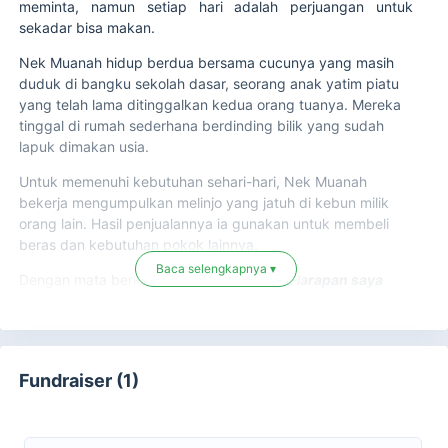
meminta, namun setiap hari adalah perjuangan untuk
sekadar bisa makan.
Nek Muanah hidup berdua bersama cucunya yang masih
duduk di bangku sekolah dasar, seorang anak yatim piatu
yang telah lama ditinggalkan kedua orang tuanya. Mereka
tinggal di rumah sederhana berdinding bilik yang sudah
lapuk dimakan usia.
Untuk memenuhi kebutuhan sehari-hari, Nek Muanah
bekerja mengumpulkan melinjo yang jatuh di kebun milik
orang lain. Hasil penjualannya ia gunakan untuk membeli
beras dan kebutuhan pokok lainnya.
Baca selengkapnya ▾
Dengan mata berkaca-kaca, ia berkata,
“
Harapan saya
mah cuma ingin cucu saya bisa makan setiap hari, Neng.
Kadang kalau nggak ada apa-apa, saya suka nangis…
kasihan cucu kelaparan.”
Fundraiser (1)