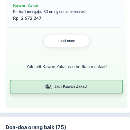
Kawan Zakat
Berhasil mengajak 83 orang untuk berdonasi.
Rp 2.672.247
Load more
Di usia senjanya, Nek Muanah hanya berharap dapat terus
mencukupi kebutuhan cucunya, agar sang cucu tetap bisa
hidup layak dan melanjutkan sekolahnya
Yuk jadi Kawan Zakat dan berikan manfaat!
Selain Nek Muanah, ada nek Rasiah. Usianya sudah 85
tahun dan hidup sendiri di rumah biliknya. Anak-anaknya
sudah menikah, dan ada juga yang merantau ke luar kota.
Sedangkan suaminya, sudah meninggal dunia karena sakit-
Jadi Kawan Zakat!
sakitan. Untuk makan sehari-hari, nek Rasiah masih dibantu
satu anaknya. Kegiatannya sehari-hari hanya datang ke
majelis yang jaraknya cukup jauh dari rumah. Di sana, nek
Rasiah mengaji dengan ibu-ibu yang satu kampung
dengannya.
Doa-doa orang baik (75)