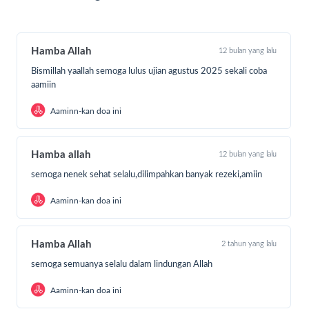
Hamba Allah
12 bulan yang lalu
Bismillah yaallah semoga lulus ujian agustus 2025 sekali coba
aamiin
Aaminn-kan doa ini
Hamba allah
12 bulan yang lalu
semoga nenek sehat selalu,dilimpahkan banyak rezeki,amiin
#SahabatHarapan
Aaminn-kan doa ini
Melalui
“Sedekah Pangan untuk Lansia”
,
Laz Harfa
mengajak Sahabat Harapan untuk menjadi bagian dari
Hamba Allah
2 tahun yang lalu
cerita kebaikan ini. Mari bantu meringankan beban
mereka.
semoga semuanya selalu dalam lindungan Allah
Satu paket sembako dari sahabat bisa menjadi cahaya di
Aaminn-kan doa ini
hari-hari senja mereka. Bukan hanya tentang makanan, tapi