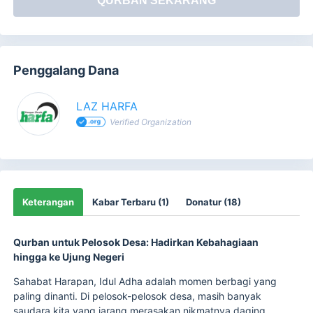
QURBAN SEKARANG
Penggalang Dana
LAZ HARFA
Verified Organization
Keterangan
Kabar Terbaru (1)
Donatur (18)
Qurban untuk Pelosok Desa: Hadirkan Kebahagiaan
hingga ke Ujung Negeri
Sahabat Harapan, Idul Adha adalah momen berbagi yang
paling dinanti. Di pelosok-pelosok desa, masih banyak
saudara kita yang jarang merasakan nikmatnya daging