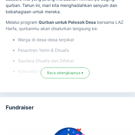
qurban. Tahun ini, mari kita menghadiahkan senyum dan
kebahagiaan untuk mereka.
Melalui program
Qurban untuk Pelosok Desa
bersama LAZ
Harfa, qurbanmu akan disalurkan langsung ke:
Warga di desa-desa terpikat
Pesantren Yatim & Dhuafa
Saudara Dhuafa dan Difabel
Komunitas Muslim Baduy
Baca selengkapnya ▾
Kamu bisa memilih hewan qurban terbaik:
DOMBA JANTAN
Fundraiser
20–25 KG —
Rp 1.900.000
26–30 KG —
Rp 2.250.000
31–35 KG —
Rp 2.550.000
36–40 KG —
Rp 2.850.000