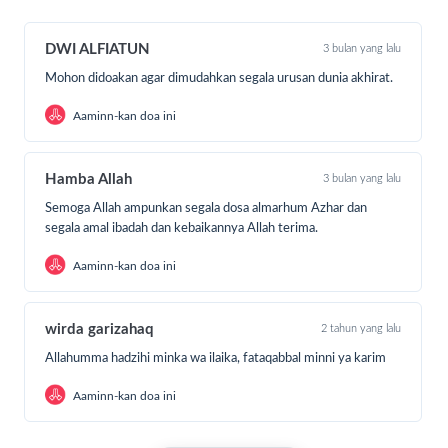
ke pelosok negeri.
📞 Informasi & Layanan Qurban: 0812-8722-8852
DWI ALFIATUN
3 bulan yang lalu
🌐 Salurkan qurbanmu bersama LAZ Harfa sekarang!
Mohon didoakan agar dimudahkan segala urusan dunia akhirat.
Aaminn-kan doa ini
Hamba Allah
3 bulan yang lalu
Semoga Allah ampunkan segala dosa almarhum Azhar dan
segala amal ibadah dan kebaikannya Allah terima.
Aaminn-kan doa ini
wirda garizahaq
2 tahun yang lalu
Allahumma hadzihi minka wa ilaika, fataqabbal minni ya karim
Aaminn-kan doa ini