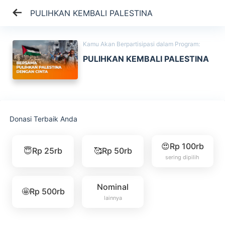
PULIHKAN KEMBALI PALESTINA
Kamu Akan Berpartisipasi dalam Program:
PULIHKAN KEMBALI PALESTINA
Donasi Terbaik Anda
😍Rp 100rb
😇Rp 25rb
🥰Rp 50rb
sering dipilih
Nominal
🤩Rp 500rb
lainnya