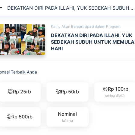
DEKATKAN DIRI PADA ILLAHI, YUK SEDEKAH SUBUH
UNTUK...
Kamu Akan Berpartisipasi dalam Program:
DEKATKAN DIRI PADA ILLAHI, YUK
SEDEKAH SUBUH UNTUK MEMULA
HARI
onasi Terbaik Anda
😍Rp 100rb
😇Rp 25rb
🥰Rp 50rb
sering dipilih
Nominal
🤩Rp 500rb
lainnya