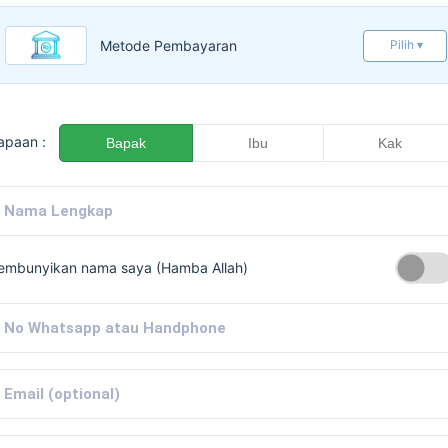
Metode Pembayaran
Pilih ▾
apaan :
Bapak
Ibu
Kak
embunyikan nama saya (Hamba Allah)